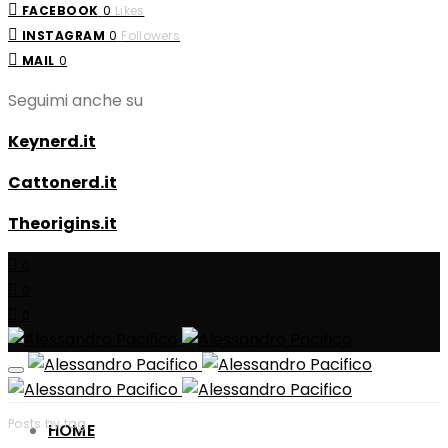
FACEBOOK
0
Likes
INSTAGRAM
0
Followers
MAIL
0
Seguimi anche su
Keynerd.it
Cattonerd.it
Theorigins.it
0
0
0
Posts by tag
HOME