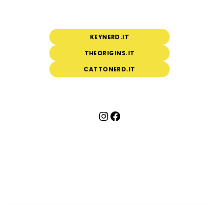
KEYNERD.IT
THEORIGINS.IT
CATTONERD.IT
Instagram
Facebook