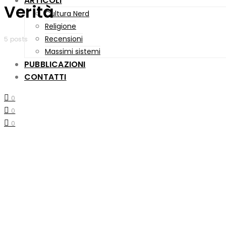
ARTICOLI
Verità
Cultura Nerd
Religione
Recensioni
5 posts
Massimi sistemi
PUBBLICAZIONI
CONTATTI
0
0
0