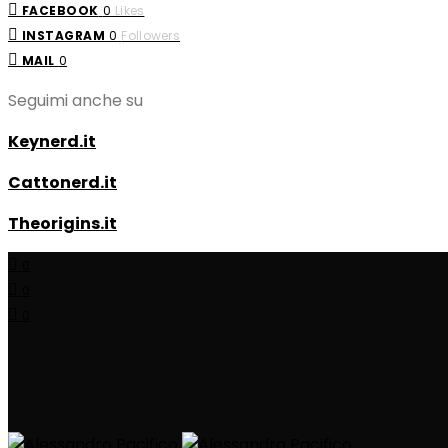
FACEBOOK
0
Likes
INSTAGRAM
0
Followers
MAIL
0
Seguimi anche su
Keynerd.it
Cattonerd.it
Theorigins.it
0
0
0