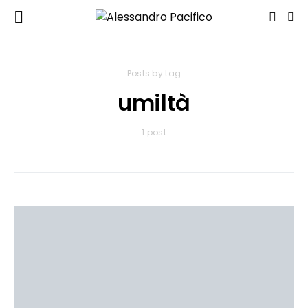
Posts by tag
umiltà
1 post