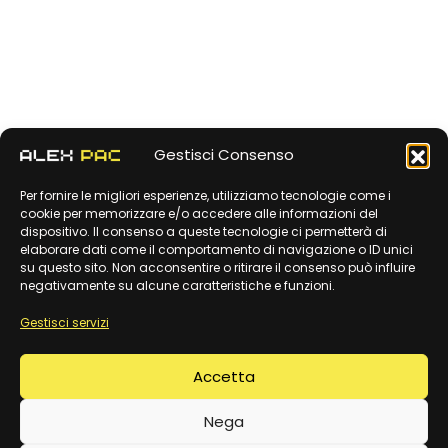
Gestisci Consenso
Per fornire le migliori esperienze, utilizziamo tecnologie come i
© COPYRIGHT ALESSANDRO PACIFICO
cookie per memorizzare e/o accedere alle informazioni del
dispositivo. Il consenso a queste tecnologie ci permetterà di
elaborare dati come il comportamento di navigazione o ID unici
su questo sito. Non acconsentire o ritirare il consenso può influire
negativamente su alcune caratteristiche e funzioni.
Gestisci servizi
Accetta
Nega
PRIVACY POLICY
CONTATTI