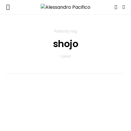
Posts by tag
shojo
1 post