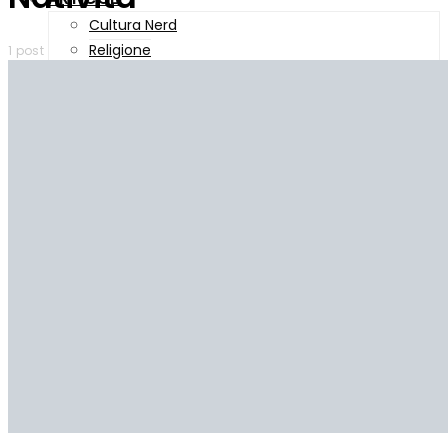
Cultura Nerd
Religione
1 post
Recensioni
Massimi sistemi
PUBBLICAZIONI
CONTATTI