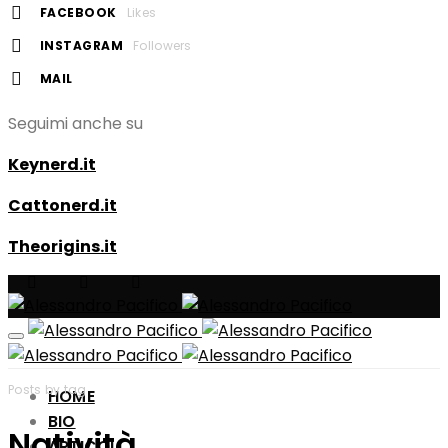
FACEBOOK
Likes
INSTAGRAM
Followers
MAIL
Seguimi anche su
Keynerd.it
Cattonerd.it
Theorigins.it
Posts by tag
HOME
BIO
Natività
ARTICOLI