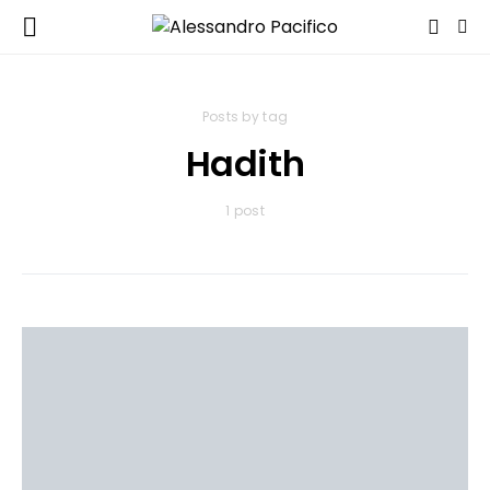
Posts by tag
Hadith
1 post