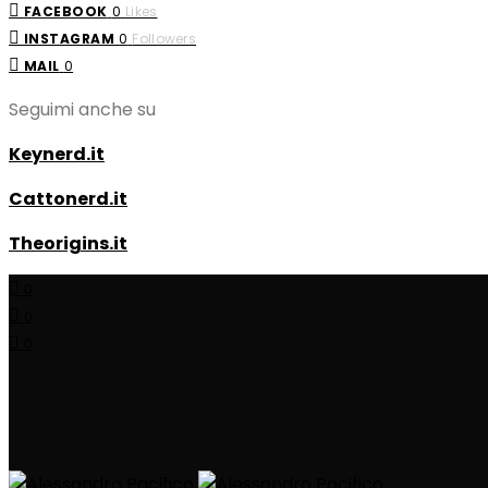
FACEBOOK
0
Likes
INSTAGRAM
0
Followers
MAIL
0
Seguimi anche su
Keynerd.it
Cattonerd.it
Theorigins.it
0
0
0