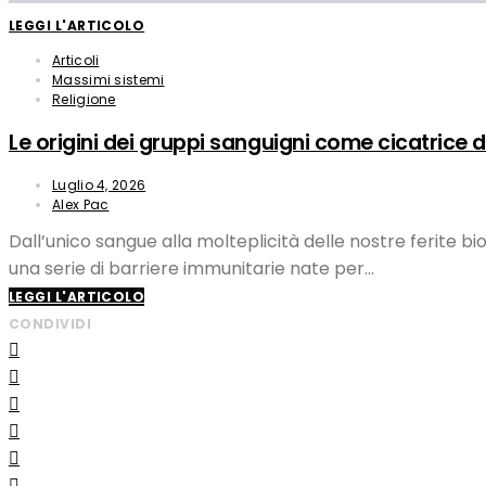
LEGGI L'ARTICOLO
Articoli
Massimi sistemi
Religione
Le origini dei gruppi sanguigni come cicatrice d
Luglio 4, 2026
Alex Pac
Dall’unico sangue alla molteplicità delle nostre ferite
una serie di barriere immunitarie nate per…
LEGGI L'ARTICOLO
CONDIVIDI