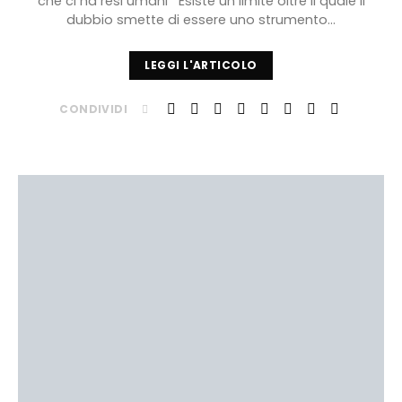
che ci ha resi umani Esiste un limite oltre il quale il
dubbio smette di essere uno strumento…
LEGGI L'ARTICOLO
CONDIVIDI