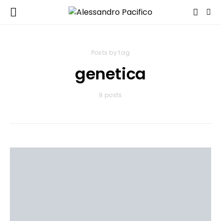
Posts by tag
genetica
9 posts