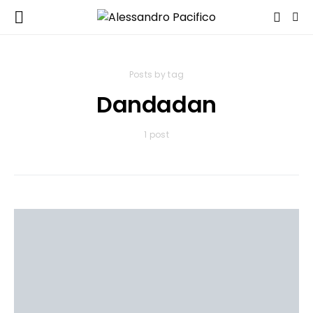
Posts by tag
Dandadan
1 post