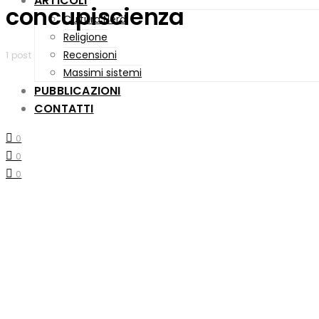
ARTICOLI
concupiscienza
Cultura Nerd
Religione
Recensioni
1 post
Massimi sistemi
PUBBLICAZIONI
CONTATTI
0
0
0