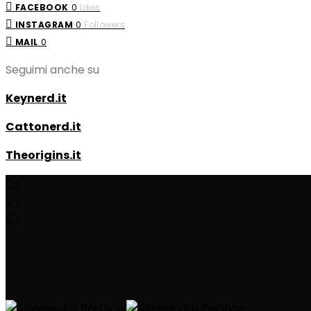
FACEBOOK
0
Likes
INSTAGRAM
0
Followers
MAIL
0
Seguimi anche su
Keynerd.it
Cattonerd.it
Theorigins.it
0
0
0